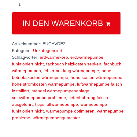
Fachbuch
Effizienter
Betrieb
IN DEN WARENKORB
von
Wärmepumpenanlagen
2.
Auflage
Artikelnummer:
BUCHVDE2
-
Kategorie:
Unkategorisiert
Hans-
Schlagwörter:
erdwärmekorb
,
erdwärmepumpe
Jürgen
funktioniert nicht
,
fachbuch heizkosten senken
,
fachbuch
Seifert
wärmepumpen
,
fehlermeldung wärmepumpe
,
hohe
Menge
betriebskosten wärmepumpe
,
hohe kosten wärmepumpe
,
hohe stromkosten wärmepumpe
,
luftwärmepumpe falsch
installiert
,
mängel wärmepumpenanlage
,
solewärmepumpe probleme
,
tiefenbohrung falsch
ausgeführt
,
tipps luftwärmepumpe
,
wärmepumpe
funktioniert nicht
,
wärmepumpe optimieren
,
wärmepumpe
probleme
,
wärmepumpengutachter