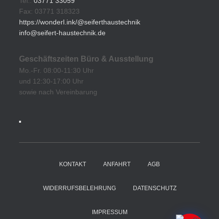
Tel.:
03771 33059
Fax: 03771 318323
https://wonderl.ink/@seiferthaustechnik
info@seifert-haustechnik.de
Geschäftszeiten Büro & Ausstellung
Mo.-Fr. 08:00-11:30 Uhr
und 12:30-17:00 Uhr
sowie nach Vereinbarung
KONTAKT
ANFAHRT
AGB
WIDERRUFSBELEHRUNG
DATENSCHUTZ
IMPRESSUM