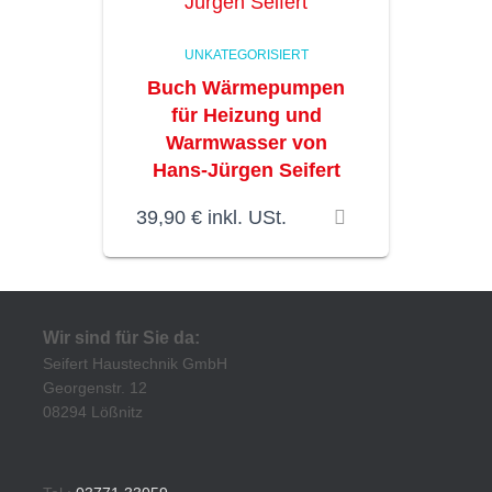
UNKATEGORISIERT
Buch Wärmepumpen
für Heizung und
Warmwasser von
Hans-Jürgen Seifert
39,90
€
inkl. USt.
Wir sind für Sie da:
Seifert Haustechnik GmbH
Georgenstr. 12
08294 Lößnitz