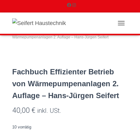
F
I
a
n
Start
/
Unkategorisiert
/ Fachbuch Effizienter Betrieb von
NAVIGATI
c
s
Wärmepumpenanlagen 2. Auflage – Hans-Jürgen Seifert
e
t
b
a
o
g
Fachbuch Effizienter Betrieb
o
r
von Wärmepumpenanlagen 2.
k
a
Auflage – Hans-Jürgen Seifert
m
40,00
€
inkl. USt.
10 vorrätig