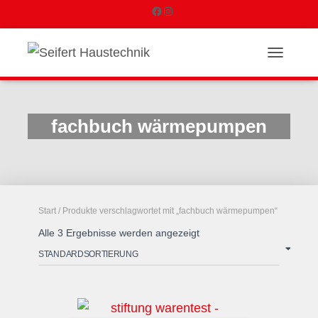
F
I
a
n
NAVIGATI
c
s
e
t
fachbuch wärmepumpen
b
a
o
g
o
r
Start
/ Produkte verschlagwortet mit „fachbuch wärmepumpen“
k
a
Alle 3 Ergebnisse werden angezeigt
m