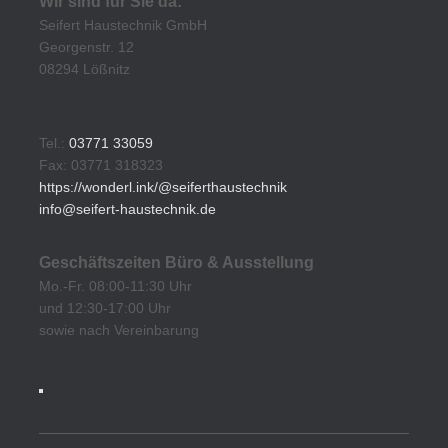
Wir sind für Sie da:
Seifert Haustechnik GmbH
Georgenstr. 12
08294 Lößnitz
Tel.:
03771 33059
Fax: 03771 318323
https://wonderl.ink/@seiferthaustechnik
info@seifert-haustechnik.de
Geschäftszeiten Büro & Ausstellung
Mo.-Fr. 08:00-11:30 Uhr
und 12:30-17:00 Uhr
sowie nach Vereinbarung