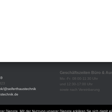
Geschäftszeiten Büro & Au
59
Mo.-Fr. 08:00-11:30 Uhr
323
und 12:30-17:00 Uhr
ink/@seiferthaustechnik
sowie nach Vereinbarung
ustechnik.de
erer Dienste. Mit der Nutzung unserer Dienste erklären Sie sich damit