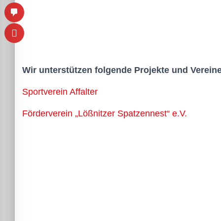
lssicheres Profil
-freundlicher Modus
Wir unterstützen folgende Projekte und Vereine
den-Modus
Sportverein Affalter
psie-sicherer Modus
Förderverein „Lößnitzer Spatzennest“ e.V.