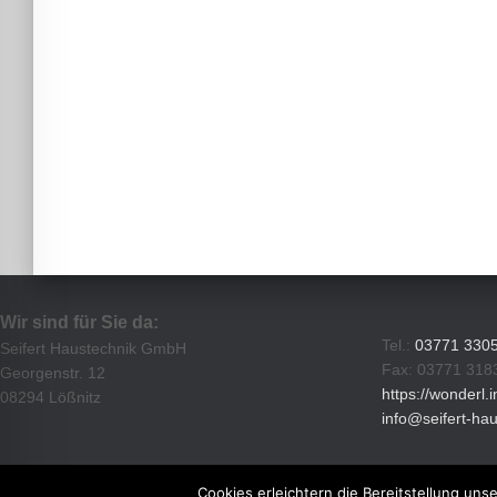
Wir sind für Sie da:
Tel.:
03771 330
Seifert Haustechnik GmbH
Fax: 03771 318
Georgenstr. 12
https://wonderl.
08294 Lößnitz
info@seifert-ha
Cookies erleichtern die Bereitstellung uns