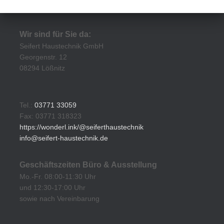
Wir sind für Sie da:
Seifert Haustechnik GmbH
Georgenstr. 12
08294 Lößnitz
Tel.:
03771 33059
Fax: 03771 318323
https://wonderl.ink/@seiferthaustechnik
info@seifert-haustechnik.de
Geschäftszeiten Büro & Ausstellung
Mo.-Fr. 08:00-11:30 Uhr
und 12:30-17:00 Uhr
sowie nach Vereinbarung