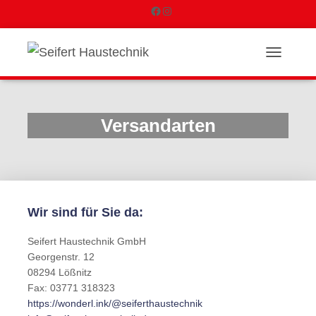
F
I
a
n
N
c
s
A
V
e
t
I
G
Versandarten
b
a
A
T
o
g
I
O
o
r
N
U
k
a
Wir sind für Sie da:
M
S
m
C
Seifert Haustechnik GmbH
H
Georgenstr. 12
A
08294 Lößnitz
L
Fax: 03771 318323
T
https://wonderl.ink/@seiferthaustechnik
E