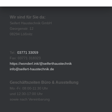
Wir sind für Sie da:
Seifert Haustechnik GmbH
Georgenstr. 12
08294 Lößnitz
Tel.:
03771 33059
Fax: 03771 318323
https://wonderl.ink/@seiferthaustechnik
info@seifert-haustechnik.de
Geschäftszeiten Büro & Ausstellung
Mo.-Fr. 08:00-11:30 Uhr
und 12:30-17:00 Uhr
sowie nach Vereinbarung