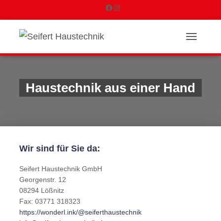
F
I
a
n
N
c
s
A
V
e
t
I
G
Haustechnik aus einer Hand
b
a
A
T
o
g
I
O
o
r
N
U
k
a
Wir sind für Sie da:
M
S
m
C
Seifert Haustechnik GmbH
H
Georgenstr. 12
A
08294 Lößnitz
L
Fax: 03771 318323
T
https://wonderl.ink/@seiferthaustechnik
E