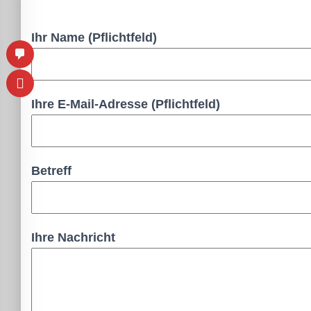
lssicheres Profil
Ihr Name (Pflichtfeld)
-freundlicher Modus
den-Modus
Ihre E-Mail-Adresse (Pflichtfeld)
psie-sicherer Modus
Betreff
Ihre Nachricht