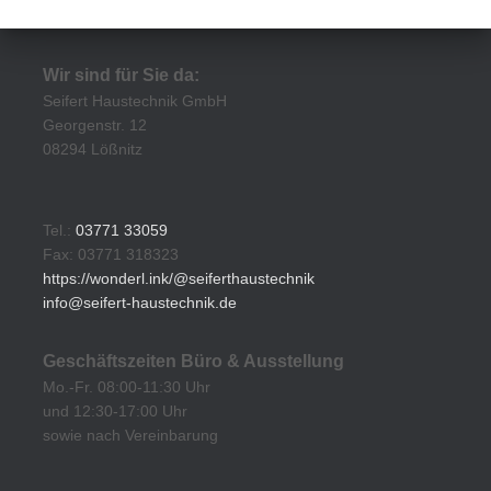
Wir sind für Sie da:
Seifert Haustechnik GmbH
Georgenstr. 12
08294 Lößnitz
Tel.:
03771 33059
Fax: 03771 318323
https://wonderl.ink/@seiferthaustechnik
info@seifert-haustechnik.de
Geschäftszeiten Büro & Ausstellung
Mo.-Fr. 08:00-11:30 Uhr
und 12:30-17:00 Uhr
sowie nach Vereinbarung