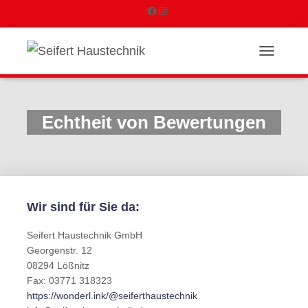
F
I
a
n
N
c
s
A
V
e
t
I
G
Echtheit von Bewertungen
b
a
A
T
o
g
I
O
o
r
N
U
k
a
Wir sind für Sie da:
M
S
m
C
Seifert Haustechnik GmbH
H
Georgenstr. 12
A
08294 Lößnitz
L
Fax: 03771 318323
T
https://wonderl.ink/@seiferthaustechnik
E